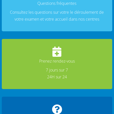
Questions fréquentes
Consultez les questions sur votre le déroulement de
votre examen et votre accueil dans nos centres

Prenez rendez-vous
7 jours sur 7
24H sur 24
