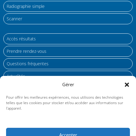
Radiographie simple
Scanner
Accès résultats
Prendre rendez-vous
Questions fréquentes
Actualités
Gérer
Gestion des cookies
Pour offrir les meilleures expériences, nous utilisons des technologies
telles que les cookies pour stocker et/ou accéder aux informations sur
Protection des données personnelles RGPD
l'appareil.
Mentions légales
Accepter