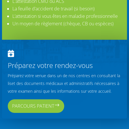
L'attestation CMU ou ACS
La feuille d’accident de travail (si besoin)
L’attestation si vous êtes en maladie professionnelle
Un moyen de règlement (chèque, CB ou espèces)

Préparez votre rendez-vous
Préparez votre venue dans un de nos centres en consultant la
liset des documents médicaux et administratifs nécessaires à
votre examen ainsi que les informations sur votre accueil.
$
PARCOURS PATIENT