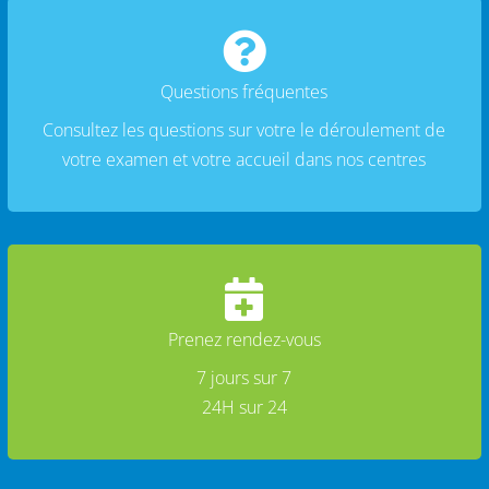

Questions fréquentes
Consultez les questions sur votre le déroulement de
votre examen et votre accueil dans nos centres

Prenez rendez-vous
7 jours sur 7
24H sur 24