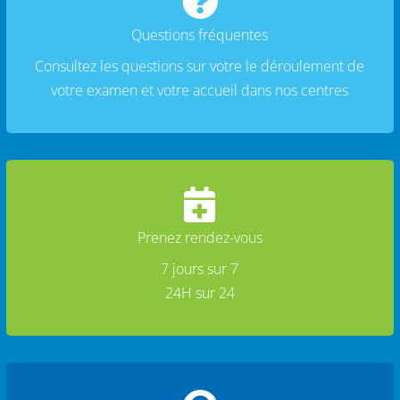

Questions fréquentes
Consultez les questions sur votre le déroulement de
votre examen et votre accueil dans nos centres

Prenez rendez-vous
7 jours sur 7
24H sur 24