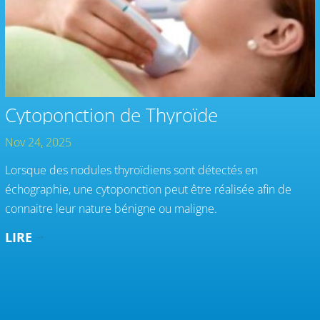
Cytoponction de Thyroïde
Nov 24, 2025
Lorsque des nodules thyroïdiens sont détectés en
échographie, une cytoponction peut être réalisée afin de
connaitre leur nature bénigne ou maligne.
LIRE
$