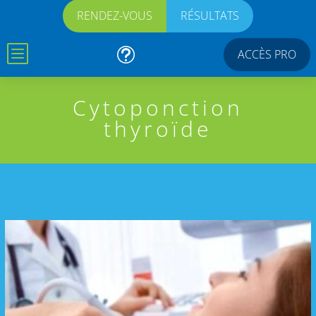
RENDEZ-VOUS
RÉSULTATS
b
t
ACCÈS PRO
Cytoponction
thyroïde